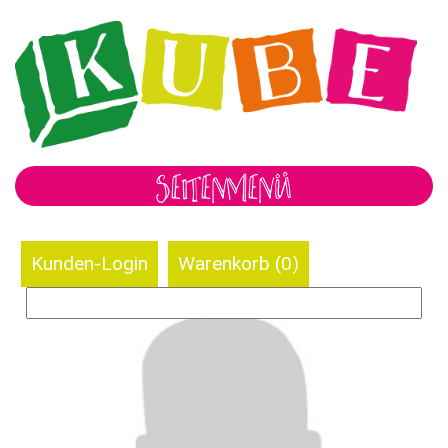
SEITENMENÜ
Kunden-Login
Warenkorb (
0
)